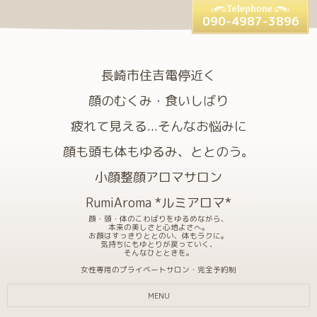
090-4987-3896
長崎市住吉電停近く
顔のむくみ・食いしばり
疲れて見える...そんなお悩みに
顔も頭も体もゆるみ、ととのう。
小顔整顔アロマサロン
RumiAroma *ルミアロマ*
顔・頭・体のこわばりをゆるめながら、
本来の美しさと心地よさへ。
お顔はすっきりととのい、体もラクに。
気持ちにもゆとりが戻っていく、
そんなひとときを。
女性専用のプライベートサロン・完全予約制
MENU