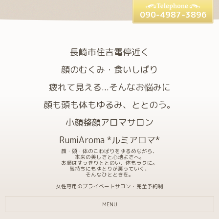
090-4987-3896
長崎市住吉電停近く
顔のむくみ・食いしばり
疲れて見える...そんなお悩みに
顔も頭も体もゆるみ、ととのう。
小顔整顔アロマサロン
RumiAroma *ルミアロマ*
顔・頭・体のこわばりをゆるめながら、
本来の美しさと心地よさへ。
お顔はすっきりととのい、体もラクに。
気持ちにもゆとりが戻っていく、
そんなひとときを。
女性専用のプライベートサロン・完全予約制
MENU