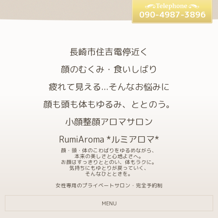
090-4987-3896
長崎市住吉電停近く
顔のむくみ・食いしばり
疲れて見える...そんなお悩みに
顔も頭も体もゆるみ、ととのう。
小顔整顔アロマサロン
RumiAroma *ルミアロマ*
顔・頭・体のこわばりをゆるめながら、
本来の美しさと心地よさへ。
お顔はすっきりととのい、体もラクに。
気持ちにもゆとりが戻っていく、
そんなひとときを。
女性専用のプライベートサロン・完全予約制
MENU