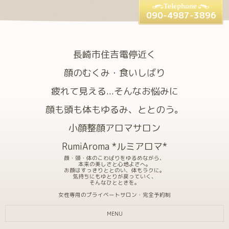
090-4987-3896
長崎市住吉電停近く
顔のむくみ・食いしばり
疲れて見える...そんなお悩みに
顔も頭も体もゆるみ、ととのう。
小顔整顔アロマサロン
RumiAroma *ルミアロマ*
顔・頭・体のこわばりをゆるめながら、
本来の美しさと心地よさへ。
お顔はすっきりととのい、体もラクに。
気持ちにもゆとりが戻っていく、
そんなひとときを。
女性専用のプライベートサロン・完全予約制
MENU