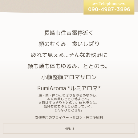
090-4987-3896
長崎市住吉電停近く
顔のむくみ・食いしばり
疲れて見える...そんなお悩みに
顔も頭も体もゆるみ、ととのう。
小顔整顔アロマサロン
RumiAroma *ルミアロマ*
顔・頭・体のこわばりをゆるめながら、
本来の美しさと心地よさへ。
お顔はすっきりととのい、体もラクに。
気持ちにもゆとりが戻っていく、
そんなひとときを。
女性専用のプライベートサロン・完全予約制
MENU