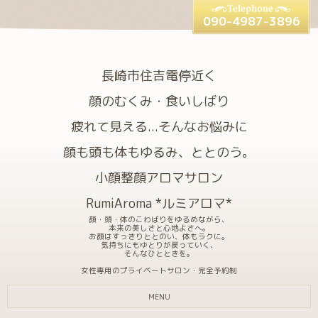
090-4987-3896
長崎市住吉電停近く
顔のむくみ・食いしばり
疲れて見える...そんなお悩みに
顔も頭も体もゆるみ、ととのう。
小顔整顔アロマサロン
RumiAroma *ルミアロマ*
顔・頭・体のこわばりをゆるめながら、
本来の美しさと心地よさへ。
お顔はすっきりととのい、体もラクに。
気持ちにもゆとりが戻っていく、
そんなひとときを。
女性専用のプライベートサロン・完全予約制
MENU