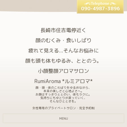
090-4987-3896
長崎市住吉電停近く
顔のむくみ・食いしばり
疲れて見える...そんなお悩みに
顔も頭も体もゆるみ、ととのう。
小顔整顔アロマサロン
RumiAroma *ルミアロマ*
顔・頭・体のこわばりをゆるめながら、
本来の美しさと心地よさへ。
お顔はすっきりととのい、体もラクに。
気持ちにもゆとりが戻っていく、
そんなひとときを。
女性専用のプライベートサロン・完全予約制
MENU