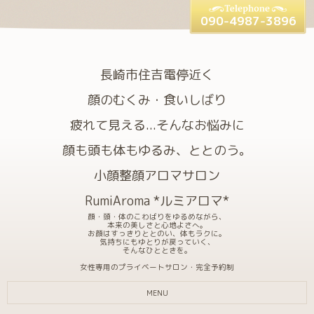
090-4987-3896
長崎市住吉電停近く
顔のむくみ・食いしばり
疲れて見える...そんなお悩みに
顔も頭も体もゆるみ、ととのう。
小顔整顔アロマサロン
RumiAroma *ルミアロマ*
顔・頭・体のこわばりをゆるめながら、
本来の美しさと心地よさへ。
お顔はすっきりととのい、体もラクに。
気持ちにもゆとりが戻っていく、
そんなひとときを。
女性専用のプライベートサロン・完全予約制
MENU