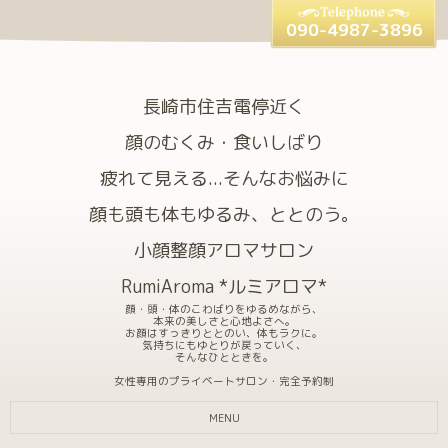
090-4987-3896
長崎市住吉電停近く
顔のむくみ・食いしばり
疲れて見える...そんなお悩みに
顔も頭も体もゆるみ、ととのう。
小顔整顔アロマサロン
RumiAroma *ルミアロマ*
顔・頭・体のこわばりをゆるめながら、
本来の美しさと心地よさへ。
お顔はすっきりととのい、体もラクに。
気持ちにもゆとりが戻っていく、
そんなひとときを。
女性専用のプライベートサロン・完全予約制
MENU