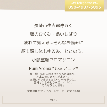
090-4987-3896
長崎市住吉電停近く
顔のむくみ・食いしばり
疲れて見える...そんなお悩みに
顔も頭も体もゆるみ、ととのう。
小顔整顔アロマサロン
RumiAroma *ルミアロマ*
顔・頭・体のこわばりをゆるめながら、
本来の美しさと心地よさへ。
お顔はすっきりととのい、体もラクに。
気持ちにもゆとりが戻っていく、
そんなひとときを。
女性専用のプライベートサロン・完全予約制
MENU