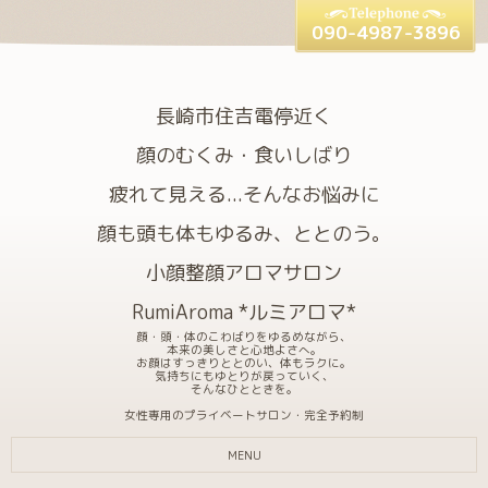
090-4987-3896
長崎市住吉電停近く
顔のむくみ・食いしばり
疲れて見える...そんなお悩みに
顔も頭も体もゆるみ、ととのう。
小顔整顔アロマサロン
RumiAroma *ルミアロマ*
顔・頭・体のこわばりをゆるめながら、
本来の美しさと心地よさへ。
お顔はすっきりととのい、体もラクに。
気持ちにもゆとりが戻っていく、
そんなひとときを。
女性専用のプライベートサロン・完全予約制
MENU