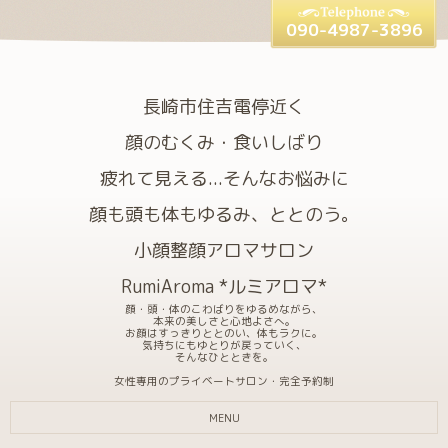
090-4987-3896
長崎市住吉電停近く
顔のむくみ・食いしばり
疲れて見える...そんなお悩みに
顔も頭も体もゆるみ、ととのう。
小顔整顔アロマサロン
RumiAroma *ルミアロマ*
顔・頭・体のこわばりをゆるめながら、
本来の美しさと心地よさへ。
お顔はすっきりととのい、体もラクに。
気持ちにもゆとりが戻っていく、
そんなひとときを。
女性専用のプライベートサロン・完全予約制
MENU