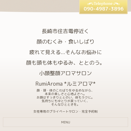
090-4987-3896
長崎市住吉電停近く
顔のむくみ・食いしばり
疲れて見える...そんなお悩みに
顔も頭も体もゆるみ、ととのう。
小顔整顔アロマサロン
RumiAroma *ルミアロマ*
顔・頭・体のこわばりをゆるめながら、
本来の美しさと心地よさへ。
お顔はすっきりととのい、体もラクに。
気持ちにもゆとりが戻っていく、
そんなひとときを。
女性専用のプライベートサロン・完全予約制
MENU