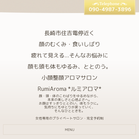
090-4987-3896
長崎市住吉電停近く
顔のむくみ・食いしばり
疲れて見える...そんなお悩みに
顔も頭も体もゆるみ、ととのう。
小顔整顔アロマサロン
RumiAroma *ルミアロマ*
顔・頭・体のこわばりをゆるめながら、
本来の美しさと心地よさへ。
お顔はすっきりととのい、体もラクに。
気持ちにもゆとりが戻っていく、
そんなひとときを。
女性専用のプライベートサロン・完全予約制
MENU