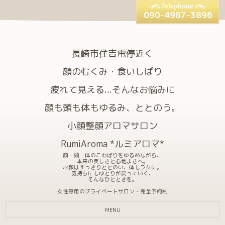
090-4987-3896
長崎市住吉電停近く
顔のむくみ・食いしばり
疲れて見える...そんなお悩みに
顔も頭も体もゆるみ、ととのう。
小顔整顔アロマサロン
RumiAroma *ルミアロマ*
顔・頭・体のこわばりをゆるめながら、
本来の美しさと心地よさへ。
お顔はすっきりととのい、体もラクに。
気持ちにもゆとりが戻っていく、
そんなひとときを。
女性専用のプライベートサロン・完全予約制
MENU