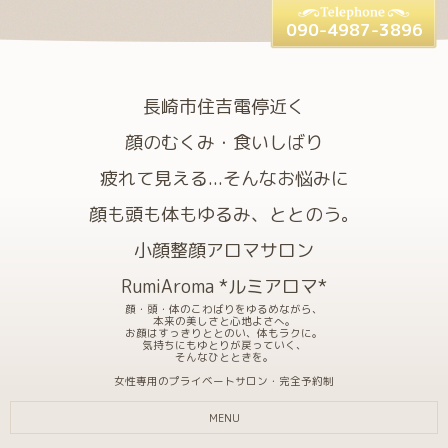
090-4987-3896
長崎市住吉電停近く
顔のむくみ・食いしばり
疲れて見える...そんなお悩みに
顔も頭も体もゆるみ、ととのう。
小顔整顔アロマサロン
RumiAroma *ルミアロマ*
顔・頭・体のこわばりをゆるめながら、
本来の美しさと心地よさへ。
お顔はすっきりととのい、体もラクに。
気持ちにもゆとりが戻っていく、
そんなひとときを。
女性専用のプライベートサロン・完全予約制
MENU