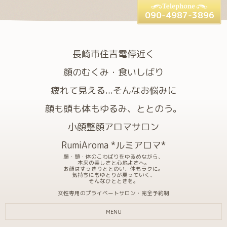
090-4987-3896
長崎市住吉電停近く
顔のむくみ・食いしばり
疲れて見える...そんなお悩みに
顔も頭も体もゆるみ、ととのう。
小顔整顔アロマサロン
RumiAroma *ルミアロマ*
顔・頭・体のこわばりをゆるめながら、
本来の美しさと心地よさへ。
お顔はすっきりととのい、体もラクに。
気持ちにもゆとりが戻っていく、
そんなひとときを。
女性専用のプライベートサロン・完全予約制
MENU