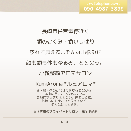
090-4987-3896
長崎市住吉電停近く
顔のむくみ・食いしばり
疲れて見える...そんなお悩みに
顔も頭も体もゆるみ、ととのう。
小顔整顔アロマサロン
RumiAroma *ルミアロマ*
顔・頭・体のこわばりをゆるめながら、
本来の美しさと心地よさへ。
お顔はすっきりととのい、体もラクに。
気持ちにもゆとりが戻っていく、
そんなひとときを。
女性専用のプライベートサロン・完全予約制
MENU