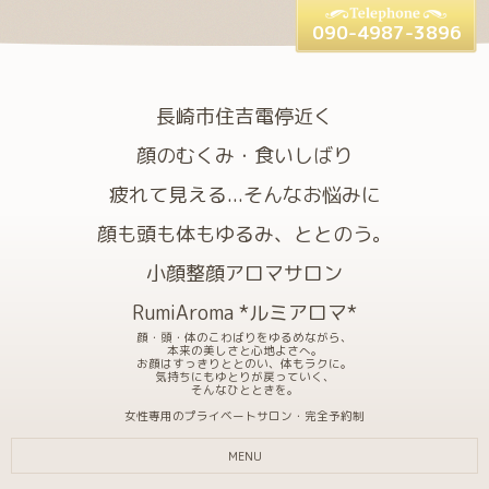
090-4987-3896
長崎市住吉電停近く
顔のむくみ・食いしばり
疲れて見える...そんなお悩みに
顔も頭も体もゆるみ、ととのう。
小顔整顔アロマサロン
RumiAroma *ルミアロマ*
顔・頭・体のこわばりをゆるめながら、
本来の美しさと心地よさへ。
お顔はすっきりととのい、体もラクに。
気持ちにもゆとりが戻っていく、
そんなひとときを。
女性専用のプライベートサロン・完全予約制
MENU