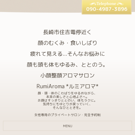
090-4987-3896
長崎市住吉電停近く
顔のむくみ・食いしばり
疲れて見える...そんなお悩みに
顔も頭も体もゆるみ、ととのう。
小顔整顔アロマサロン
RumiAroma *ルミアロマ*
顔・頭・体のこわばりをゆるめながら、
本来の美しさと心地よさへ。
お顔はすっきりととのい、体もラクに。
気持ちにもゆとりが戻っていく、
そんなひとときを。
女性専用のプライベートサロン・完全予約制
MENU