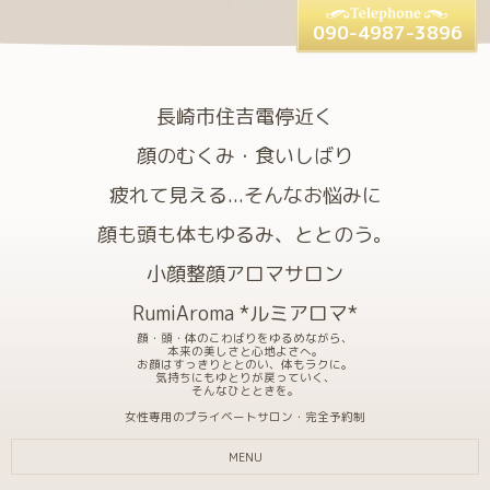
090-4987-3896
長崎市住吉電停近く
顔のむくみ・食いしばり
疲れて見える...そんなお悩みに
顔も頭も体もゆるみ、ととのう。
小顔整顔アロマサロン
RumiAroma *ルミアロマ*
顔・頭・体のこわばりをゆるめながら、
本来の美しさと心地よさへ。
お顔はすっきりととのい、体もラクに。
気持ちにもゆとりが戻っていく、
そんなひとときを。
女性専用のプライベートサロン・完全予約制
MENU