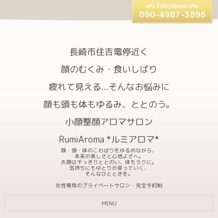
090-4987-3896
長崎市住吉電停近く
顔のむくみ・食いしばり
疲れて見える...そんなお悩みに
顔も頭も体もゆるみ、ととのう。
小顔整顔アロマサロン
RumiAroma *ルミアロマ*
顔・頭・体のこわばりをゆるめながら、
本来の美しさと心地よさへ。
お顔はすっきりととのい、体もラクに。
気持ちにもゆとりが戻っていく、
そんなひとときを。
女性専用のプライベートサロン・完全予約制
MENU