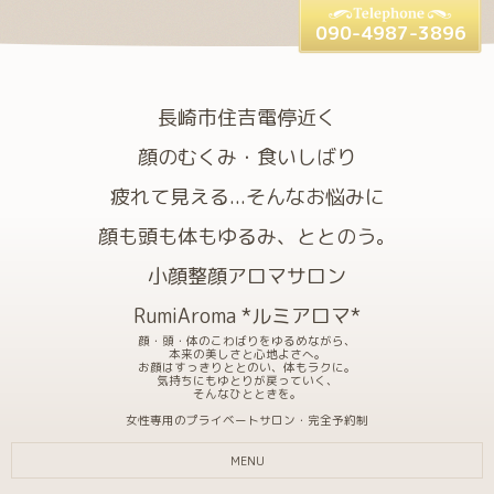
090-4987-3896
長崎市住吉電停近く
顔のむくみ・食いしばり
疲れて見える...そんなお悩みに
顔も頭も体もゆるみ、ととのう。
小顔整顔アロマサロン
RumiAroma *ルミアロマ*
顔・頭・体のこわばりをゆるめながら、
本来の美しさと心地よさへ。
お顔はすっきりととのい、体もラクに。
気持ちにもゆとりが戻っていく、
そんなひとときを。
女性専用のプライベートサロン・完全予約制
MENU