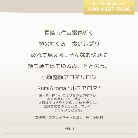
090-4987-3896
長崎市住吉電停近く
顔のむくみ・食いしばり
疲れて見える...そんなお悩みに
顔も頭も体もゆるみ、ととのう。
小顔整顔アロマサロン
RumiAroma *ルミアロマ*
顔・頭・体のこわばりをゆるめながら、
本来の美しさと心地よさへ。
お顔はすっきりととのい、体もラクに。
気持ちにもゆとりが戻っていく、
そんなひとときを。
女性専用のプライベートサロン・完全予約制
MENU