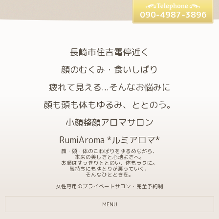
090-4987-3896
長崎市住吉電停近く
顔のむくみ・食いしばり
疲れて見える...そんなお悩みに
顔も頭も体もゆるみ、ととのう。
小顔整顔アロマサロン
RumiAroma *ルミアロマ*
顔・頭・体のこわばりをゆるめながら、
本来の美しさと心地よさへ。
お顔はすっきりととのい、体もラクに。
気持ちにもゆとりが戻っていく、
そんなひとときを。
女性専用のプライベートサロン・完全予約制
MENU