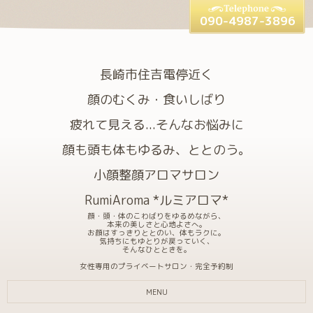
090-4987-3896
長崎市住吉電停近く
顔のむくみ・食いしばり
疲れて見える...そんなお悩みに
顔も頭も体もゆるみ、ととのう。
小顔整顔アロマサロン
RumiAroma *ルミアロマ*
顔・頭・体のこわばりをゆるめながら、
本来の美しさと心地よさへ。
お顔はすっきりととのい、体もラクに。
気持ちにもゆとりが戻っていく、
そんなひとときを。
女性専用のプライベートサロン・完全予約制
MENU