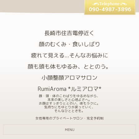
090-4987-3896
長崎市住吉電停近く
顔のむくみ・食いしばり
疲れて見える...そんなお悩みに
顔も頭も体もゆるみ、ととのう。
小顔整顔アロマサロン
RumiAroma *ルミアロマ*
顔・頭・体のこわばりをゆるめながら、
本来の美しさと心地よさへ。
お顔はすっきりととのい、体もラクに。
気持ちにもゆとりが戻っていく、
そんなひとときを。
女性専用のプライベートサロン・完全予約制
MENU