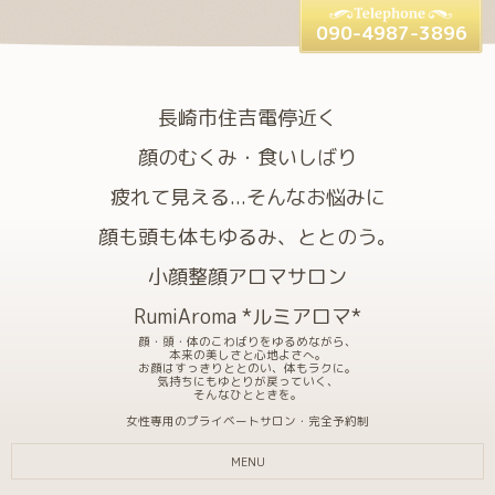
090-4987-3896
長崎市住吉電停近く
顔のむくみ・食いしばり
疲れて見える...そんなお悩みに
顔も頭も体もゆるみ、ととのう。
小顔整顔アロマサロン
RumiAroma *ルミアロマ*
顔・頭・体のこわばりをゆるめながら、
本来の美しさと心地よさへ。
お顔はすっきりととのい、体もラクに。
気持ちにもゆとりが戻っていく、
そんなひとときを。
女性専用のプライベートサロン・完全予約制
MENU