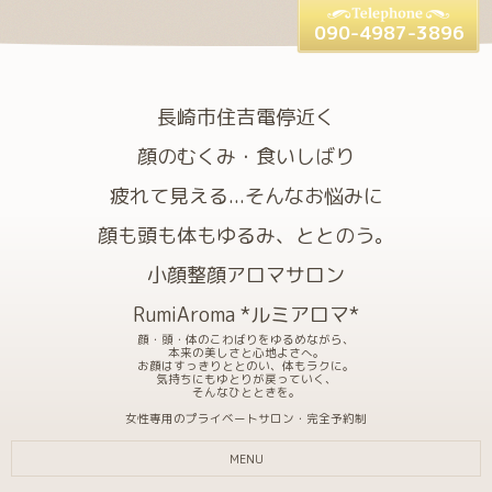
090-4987-3896
長崎市住吉電停近く
顔のむくみ・食いしばり
疲れて見える...そんなお悩みに
顔も頭も体もゆるみ、ととのう。
小顔整顔アロマサロン
RumiAroma *ルミアロマ*
顔・頭・体のこわばりをゆるめながら、
本来の美しさと心地よさへ。
お顔はすっきりととのい、体もラクに。
気持ちにもゆとりが戻っていく、
そんなひとときを。
女性専用のプライベートサロン・完全予約制
MENU