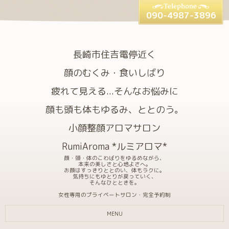
090-4987-3896
長崎市住吉電停近く
顔のむくみ・食いしばり
疲れて見える...そんなお悩みに
顔も頭も体もゆるみ、ととのう。
小顔整顔アロマサロン
RumiAroma *ルミアロマ*
顔・頭・体のこわばりをゆるめながら、
本来の美しさと心地よさへ。
お顔はすっきりととのい、体もラクに。
気持ちにもゆとりが戻っていく、
そんなひとときを。
女性専用のプライベートサロン・完全予約制
MENU