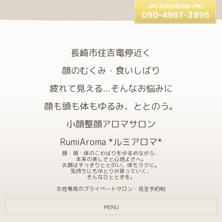
090-4987-3896
長崎市住吉電停近く
顔のむくみ・食いしばり
疲れて見える...そんなお悩みに
顔も頭も体もゆるみ、ととのう。
小顔整顔アロマサロン
RumiAroma *ルミアロマ*
顔・頭・体のこわばりをゆるめながら、
本来の美しさと心地よさへ。
お顔はすっきりととのい、体もラクに。
気持ちにもゆとりが戻っていく、
そんなひとときを。
女性専用のプライベートサロン・完全予約制
MENU