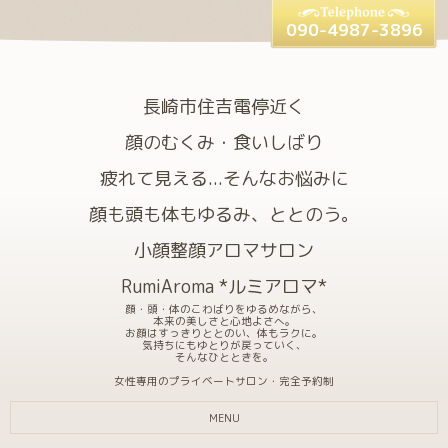
090-4987-3896
長崎市住吉電停近く
顔のむくみ・食いしばり
疲れて見える...そんなお悩みに
顔も頭も体もゆるみ、ととのう。
小顔整顔アロマサロン
RumiAroma *ルミアロマ*
顔・頭・体のこわばりをゆるめながら、
本来の美しさと心地よさへ。
お顔はすっきりととのい、体もラクに。
気持ちにもゆとりが戻っていく、
そんなひとときを。
女性専用のプライベートサロン・完全予約制
MENU