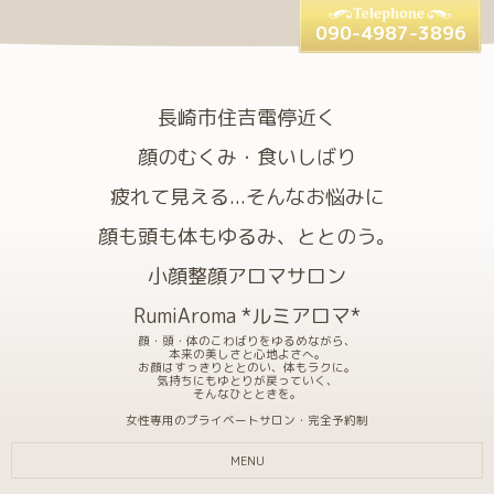
090-4987-3896
長崎市住吉電停近く
顔のむくみ・食いしばり
疲れて見える...そんなお悩みに
顔も頭も体もゆるみ、ととのう。
小顔整顔アロマサロン
RumiAroma *ルミアロマ*
顔・頭・体のこわばりをゆるめながら、
本来の美しさと心地よさへ。
お顔はすっきりととのい、体もラクに。
気持ちにもゆとりが戻っていく、
そんなひとときを。
女性専用のプライベートサロン・完全予約制
MENU