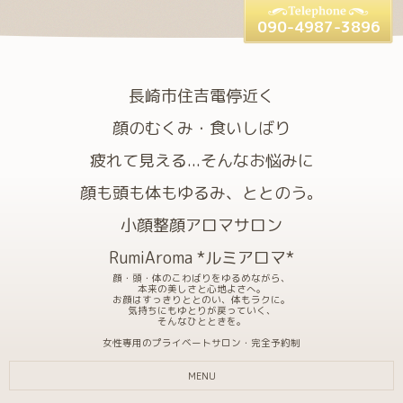
090-4987-3896
長崎市住吉電停近く
顔のむくみ・食いしばり
疲れて見える...そんなお悩みに
顔も頭も体もゆるみ、ととのう。
小顔整顔アロマサロン
RumiAroma *ルミアロマ*
顔・頭・体のこわばりをゆるめながら、
本来の美しさと心地よさへ。
お顔はすっきりととのい、体もラクに。
気持ちにもゆとりが戻っていく、
そんなひとときを。
女性専用のプライベートサロン・完全予約制
MENU