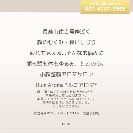
090-4987-3896
長崎市住吉電停近く
顔のむくみ・食いしばり
疲れて見える...そんなお悩みに
顔も頭も体もゆるみ、ととのう。
小顔整顔アロマサロン
RumiAroma *ルミアロマ*
顔・頭・体のこわばりをゆるめながら、
本来の美しさと心地よさへ。
お顔はすっきりととのい、体もラクに。
気持ちにもゆとりが戻っていく、
そんなひとときを。
女性専用のプライベートサロン・完全予約制
MENU