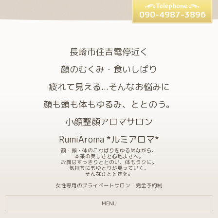
090-4987-3896
長崎市住吉電停近く
顔のむくみ・食いしばり
疲れて見える...そんなお悩みに
顔も頭も体もゆるみ、ととのう。
小顔整顔アロマサロン
RumiAroma *ルミアロマ*
顔・頭・体のこわばりをゆるめながら、
本来の美しさと心地よさへ。
お顔はすっきりととのい、体もラクに。
気持ちにもゆとりが戻っていく、
そんなひとときを。
女性専用のプライベートサロン・完全予約制
MENU