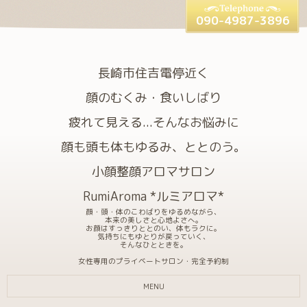
090-4987-3896
長崎市住吉電停近く
顔のむくみ・食いしばり
疲れて見える...そんなお悩みに
顔も頭も体もゆるみ、ととのう。
小顔整顔アロマサロン
RumiAroma *ルミアロマ*
顔・頭・体のこわばりをゆるめながら、
本来の美しさと心地よさへ。
お顔はすっきりととのい、体もラクに。
気持ちにもゆとりが戻っていく、
そんなひとときを。
女性専用のプライベートサロン・完全予約制
MENU