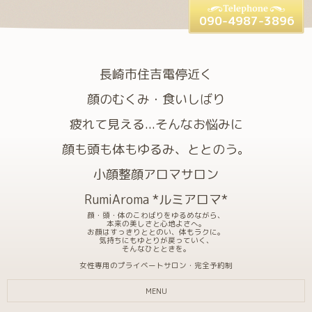
090-4987-3896
長崎市住吉電停近く
顔のむくみ・食いしばり
疲れて見える...そんなお悩みに
顔も頭も体もゆるみ、ととのう。
小顔整顔アロマサロン
RumiAroma *ルミアロマ*
顔・頭・体のこわばりをゆるめながら、
本来の美しさと心地よさへ。
お顔はすっきりととのい、体もラクに。
気持ちにもゆとりが戻っていく、
そんなひとときを。
女性専用のプライベートサロン・完全予約制
MENU