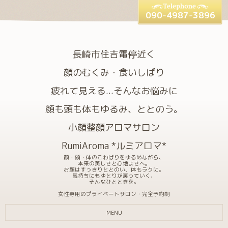
090-4987-3896
長崎市住吉電停近く
顔のむくみ・食いしばり
疲れて見える...そんなお悩みに
顔も頭も体もゆるみ、ととのう。
小顔整顔アロマサロン
RumiAroma *ルミアロマ*
顔・頭・体のこわばりをゆるめながら、
本来の美しさと心地よさへ。
お顔はすっきりととのい、体もラクに。
気持ちにもゆとりが戻っていく、
そんなひとときを。
女性専用のプライベートサロン・完全予約制
MENU