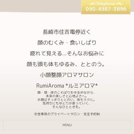
090-4987-3896
長崎市住吉電停近く
顔のむくみ・食いしばり
疲れて見える...そんなお悩みに
顔も頭も体もゆるみ、ととのう。
小顔整顔アロマサロン
RumiAroma *ルミアロマ*
顔・頭・体のこわばりをゆるめながら、
本来の美しさと心地よさへ。
お顔はすっきりととのい、体もラクに。
気持ちにもゆとりが戻っていく、
そんなひとときを。
女性専用のプライベートサロン・完全予約制
MENU