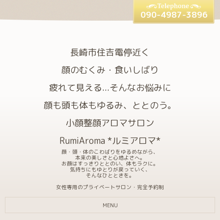
090-4987-3896
長崎市住吉電停近く
顔のむくみ・食いしばり
疲れて見える...そんなお悩みに
顔も頭も体もゆるみ、ととのう。
小顔整顔アロマサロン
RumiAroma *ルミアロマ*
顔・頭・体のこわばりをゆるめながら、
本来の美しさと心地よさへ。
お顔はすっきりととのい、体もラクに。
気持ちにもゆとりが戻っていく、
そんなひとときを。
女性専用のプライベートサロン・完全予約制
MENU