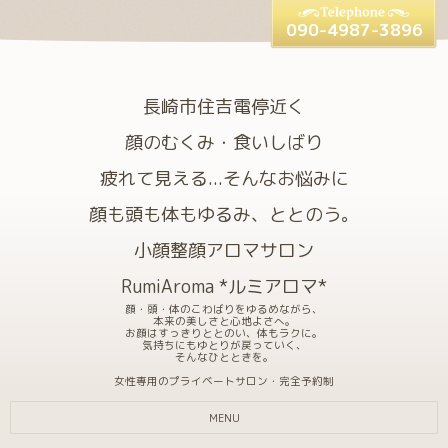
090-4987-3896
長崎市住吉電停近く
顔のむくみ・食いしばり
疲れて見える...そんなお悩みに
顔も頭も体もゆるみ、ととのう。
小顔整顔アロマサロン
RumiAroma *ルミアロマ*
顔・頭・体のこわばりをゆるめながら、
本来の美しさと心地よさへ。
お顔はすっきりととのい、体もラクに。
気持ちにもゆとりが戻っていく、
そんなひとときを。
女性専用のプライベートサロン・完全予約制
MENU