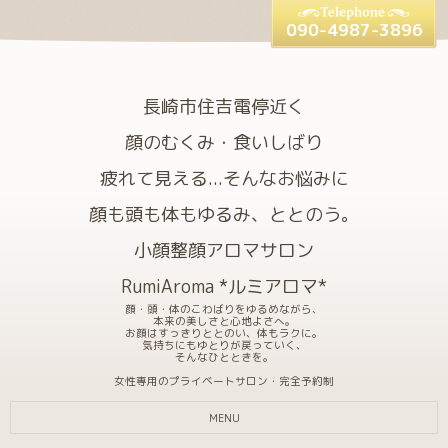
090-4987-3896
長崎市住吉電停近く
顔のむくみ・食いしばり
疲れて見える...そんなお悩みに
顔も頭も体もゆるみ、ととのう。
小顔整顔アロマサロン
RumiAroma *ルミアロマ*
顔・頭・体のこわばりをゆるめながら、
本来の美しさと心地よさへ。
お顔はすっきりととのい、体もラクに。
気持ちにもゆとりが戻っていく、
そんなひとときを。
女性専用のプライベートサロン・完全予約制
MENU