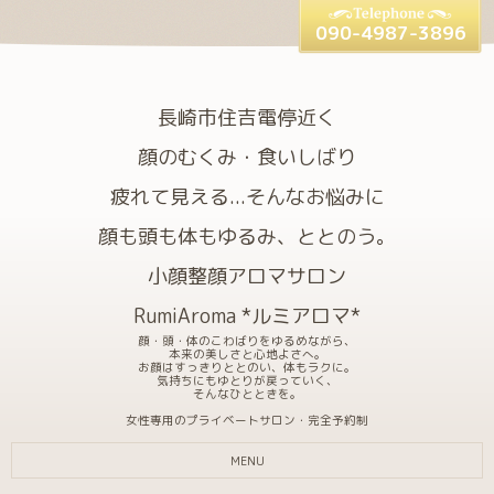
090-4987-3896
長崎市住吉電停近く
顔のむくみ・食いしばり
疲れて見える...そんなお悩みに
顔も頭も体もゆるみ、ととのう。
小顔整顔アロマサロン
RumiAroma *ルミアロマ*
顔・頭・体のこわばりをゆるめながら、
本来の美しさと心地よさへ。
お顔はすっきりととのい、体もラクに。
気持ちにもゆとりが戻っていく、
そんなひとときを。
女性専用のプライベートサロン・完全予約制
MENU