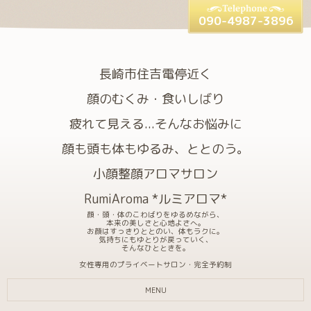
090-4987-3896
長崎市住吉電停近く
顔のむくみ・食いしばり
疲れて見える...そんなお悩みに
顔も頭も体もゆるみ、ととのう。
小顔整顔アロマサロン
RumiAroma *ルミアロマ*
顔・頭・体のこわばりをゆるめながら、
本来の美しさと心地よさへ。
お顔はすっきりととのい、体もラクに。
気持ちにもゆとりが戻っていく、
そんなひとときを。
女性専用のプライベートサロン・完全予約制
MENU