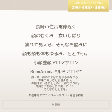
090-4987-3896
長崎市住吉電停近く
顔のむくみ・食いしばり
疲れて見える...そんなお悩みに
顔も頭も体もゆるみ、ととのう。
小顔整顔アロマサロン
RumiAroma *ルミアロマ*
顔・頭・体のこわばりをゆるめながら、
本来の美しさと心地よさへ。
お顔はすっきりととのい、体もラクに。
気持ちにもゆとりが戻っていく、
そんなひとときを。
女性専用のプライベートサロン・完全予約制
MENU