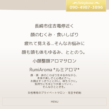
090-4987-3896
長崎市住吉電停近く
顔のむくみ・食いしばり
疲れて見える...そんなお悩みに
顔も頭も体もゆるみ、ととのう。
小顔整顔アロマサロン
RumiAroma *ルミアロマ*
顔・頭・体のこわばりをゆるめながら、
本来の美しさと心地よさへ。
お顔はすっきりととのい、体もラクに。
気持ちにもゆとりが戻っていく、
そんなひとときを。
女性専用のプライベートサロン・完全予約制
MENU