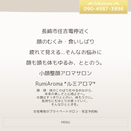
090-4987-3896
長崎市住吉電停近く
顔のむくみ・食いしばり
疲れて見える...そんなお悩みに
顔も頭も体もゆるみ、ととのう。
小顔整顔アロマサロン
RumiAroma *ルミアロマ*
顔・頭・体のこわばりをゆるめながら、
本来の美しさと心地よさへ。
お顔はすっきりととのい、体もラクに。
気持ちにもゆとりが戻っていく、
そんなひとときを。
女性専用のプライベートサロン・完全予約制
MENU