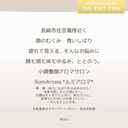
090-4987-3896
長崎市住吉電停近く
顔のむくみ・食いしばり
疲れて見える...そんなお悩みに
顔も頭も体もゆるみ、ととのう。
小顔整顔アロマサロン
RumiAroma *ルミアロマ*
顔・頭・体のこわばりをゆるめながら、
本来の美しさと心地よさへ。
お顔はすっきりととのい、体もラクに。
気持ちにもゆとりが戻っていく、
そんなひとときを。
女性専用のプライベートサロン・完全予約制
MENU