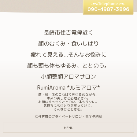
090-4987-3896
長崎市住吉電停近く
顔のむくみ・食いしばり
疲れて見える...そんなお悩みに
顔も頭も体もゆるみ、ととのう。
小顔整顔アロマサロン
RumiAroma *ルミアロマ*
顔・頭・体のこわばりをゆるめながら、
本来の美しさと心地よさへ。
お顔はすっきりととのい、体もラクに。
気持ちにもゆとりが戻っていく、
そんなひとときを。
女性専用のプライベートサロン・完全予約制
MENU